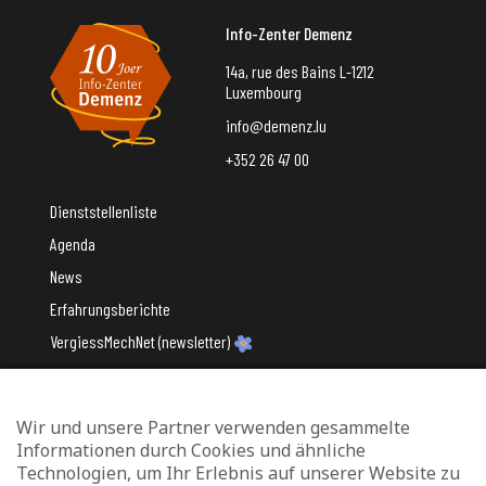
Info-Zenter Demenz
14a, rue des Bains L-1212
Luxembourg
info@demenz.lu
+352 26 47 00
Dienststellenliste
Agenda
News
Erfahrungsberichte
VergiessMechNet (newsletter)
Wir und unsere Partner verwenden gesammelte
Mit Unterstützung des
Informationen durch Cookies und ähnliche
Technologien, um Ihr Erlebnis auf unserer Website zu