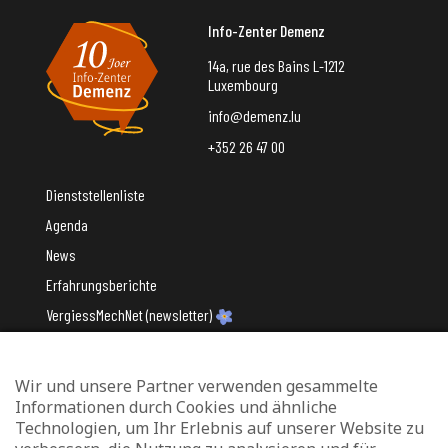
Info-Zenter Demenz
14a, rue des Bains L-1212
Luxembourg
info@demenz.lu
+352 26 47 00
Dienststellenliste
Agenda
News
Erfahrungsberichte
VergiessMechNet (newsletter)
Wir und unsere Partner verwenden gesammelte
Mit Unterstützung des
Informationen durch Cookies und ähnliche
Technologien, um Ihr Erlebnis auf unserer Website zu