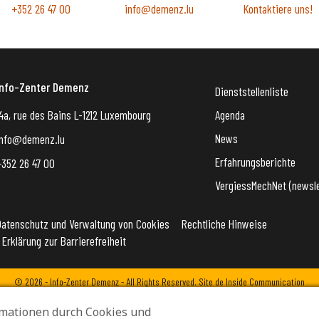
+352 26 47 00
info@demenz.lu
Kontaktiere uns!
Info-Zenter Demenz
Dienststellenliste
4a, rue des Bains L-1212 Luxembourg
Agenda
News
info@demenz.lu
Erfahrungsberichte
+352 26 47 00
VergiessMechNet (newsle
Datenschutz und Verwaltung von Cookies
Rechtliche Hinweise
Erklärung zur Barrierefreiheit
© 2026 - Info-Zenter Demenz - All Rights Reserved. Site de
Inside Communication
mationen durch Cookies und