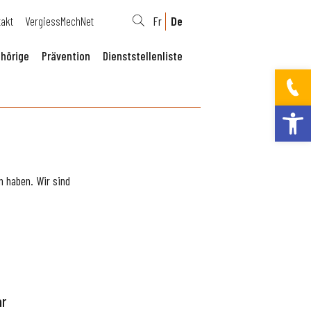
takt
VergiessMechNet
Fr
De
hörige
Prävention
Dienststellenliste
Werkzeugleis
 haben. Wir sind
ar