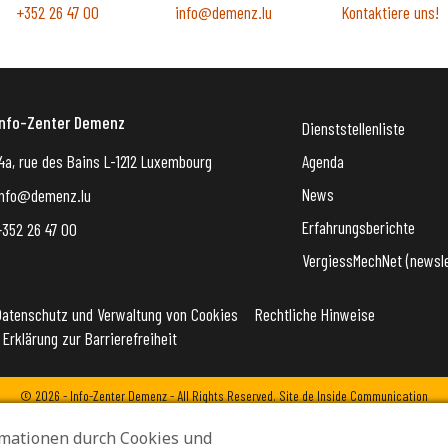
+352 26 47 00
info@demenz.lu
Kontaktiere uns!
Info-Zenter Demenz
Dienststellenliste
4a, rue des Bains L-1212 Luxembourg
Agenda
News
info@demenz.lu
Erfahrungsberichte
+352 26 47 00
VergiessMechNet (newsle
Datenschutz und Verwaltung von Cookies
Rechtliche Hinweise
Erklärung zur Barrierefreiheit
© 2026 - Info-Zenter Demenz - All Rights Reserved. Site de
Inside Communication
mationen durch Cookies und