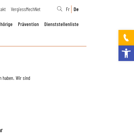
takt
VergiessMechNet
Fr
De
hörige
Prävention
Dienststellenliste
Werkzeugleis
 haben. Wir sind
ar