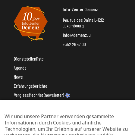
Info-Zenter Demenz
14a, rue des Bains L-1212
Luxembourg
info@demenz.lu
+352 26 47 00
Dienststellenliste
Agenda
News
Erfahrungsberichte
VergiessMechNet (newsletter)
Wir und unsere Partner verwenden gesammelte
Mit Unterstützung des
Informationen durch Cookies und ähnliche
Technologien, um Ihr Erlebnis auf unserer Website zu