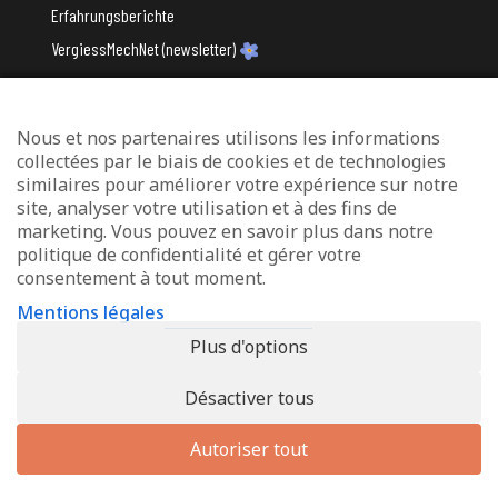
Erfahrungsberichte
VergiessMechNet (newsletter)
Nous et nos partenaires utilisons les informations
Mit Unterstützung des
collectées par le biais de cookies et de technologies
similaires pour améliorer votre expérience sur notre
site, analyser votre utilisation et à des fins de
marketing. Vous pouvez en savoir plus dans notre
politique de confidentialité et gérer votre
consentement à tout moment.
Datenschutz und Verwaltung von Cookies
Mentions légales
Rechtliche Hinweise
Plus d'options
Erklärung zur Barrierefreiheit
Désactiver tous
© 2026 - Info-Zenter Demenz - All Rights Reserved. Site de
Inside
Communication
Autoriser tout