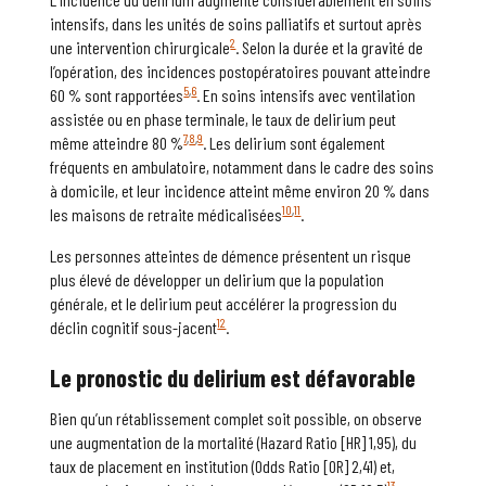
intensifs, dans les unités de soins palliatifs et surtout après
2
une intervention chirurgicale
. Selon la durée et la gravité de
l’opération, des incidences postopératoires pouvant atteindre
5
,
6
60 % sont rapportées
. En soins intensifs avec ventilation
assistée ou en phase terminale, le taux de delirium peut
7
,
8
,
9
même atteindre 80 %
. Les delirium sont également
fréquents en ambulatoire, notamment dans le cadre des soins
à domicile, et leur incidence atteint même environ 20 % dans
10
,
11
les maisons de retraite médicalisées
.
Les personnes atteintes de démence présentent un risque
plus élevé de développer un delirium que la population
générale, et le delirium peut accélérer la progression du
12
déclin cognitif sous-jacent
.
Le pronostic du
delirium
est défavorable
Bien qu’un rétablissement complet soit possible, on observe
une augmentation de la mortalité (Hazard Ratio [HR] 1,95), du
taux de placement en institution (Odds Ratio [OR] 2,41) et,
13