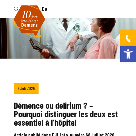
Fr
De
Werkzeugleis
7 Juli 2026
Démence ou delirium ? –
Pourquoi distinguer les deux est
essentiel à l’hôpital
Article publié dans FHL Info, numéro 68, juillet 2026