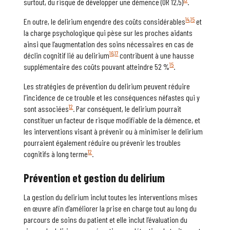
surtout, du risque de développer une démence (OR 12,5)
.
14
,
15
En outre, le delirium engendre des coûts considérables
et
la charge psychologique qui pèse sur les proches aidants
ainsi que l’augmentation des soins nécessaires en cas de
16
,
17
déclin cognitif lié au delirium
contribuent à une hausse
15
supplémentaire des coûts pouvant atteindre 52 %
.
Les stratégies de prévention du delirium peuvent réduire
l’incidence de ce trouble et les conséquences néfastes qui y
12
sont associées
. Par conséquent, le delirium pourrait
constituer un facteur de risque modifiable de la démence, et
les interventions visant à prévenir ou à minimiser le delirium
pourraient également réduire ou prévenir les troubles
12
cognitifs à long terme
.
Prévention et
g
estion du
delirium
La gestion du delirium inclut toutes les interventions mises
en œuvre afin d’améliorer la prise en charge tout au long du
parcours de soins du patient et elle inclut l’évaluation du