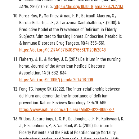
JAMA, 286(21), 2703.
https://doi.org/10.1001/jama.286.21.2703
Perez-Ros, P., Martinez-Arnau, F. M., Baixauli-Alacreu, S.,
Garcia-Gollarte, J. F., & Tarazona-Santabalbina, F. (2018). A
Predictive Model of the Prevalence of Delirium in Elderly
Subjects Admitted to Nursing Homes. Endocrine, Metabolic
& Immune Disorders Drug Targets, 18(4), 355–361.
https://doi.org/10.2174/1871530317666171120152048
Flaherty, J. H., & Morley, J. E. (2013). Delirium in the nursing
home. Journal of the American Medical Directors
Association, 14(9), 632–634.
https://doi.org/10.1016/j.jamda.2013.06.009
Fong TG, Inouye SK. (2022). The inter-relationship between
delirium and dementia: the importance of delirium
prevention. Nature Reviews Neurology. 18:579–596.
https://www.nature.com/articles/s41582-022-00698-7
Witlox, J., Eurelings, L. S. M., De Jonghe, J. F. M., Kalisvaart, K.
J., Eikelenboom, P., & Van Gool, W. A. (2010). Delirium in
Elderly Patients and the Risk of Postdischarge Mortality,
Institutionalization, and Dementia: A Meta-analysis. JAMA,