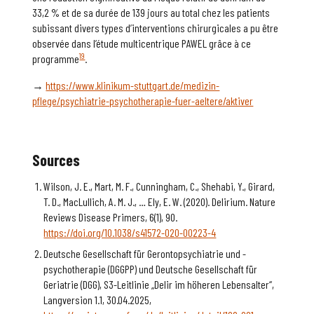
33,2 % et de sa durée de 139 jours au total chez les patients
subissant divers types d’interventions chirurgicales a pu être
observée dans l’étude multicentrique PAWEL grâce à ce
19
programme
.
→
https://www.klinikum-stuttgart.de/medizin-
pflege/psychiatrie-psychotherapie-fuer-aeltere/aktiver
Sources
Wilson, J. E., Mart, M. F., Cunningham, C., Shehabi, Y., Girard,
T. D., MacLullich, A. M. J., … Ely, E. W. (2020). Delirium. Nature
Reviews Disease Primers, 6(1), 90.
https://doi.org/10.1038/s41572-020-00223-4
Deutsche Gesellschaft für Gerontopsychiatrie und -
psychotherapie (DGGPP) und Deutsche Gesellschaft für
Geriatrie (DGG), S3-Leitlinie „Delir im höheren Lebensalter“,
Langversion 1.1, 30.04.2025,