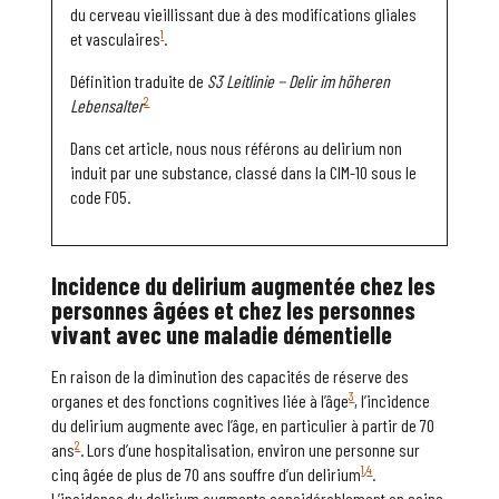
du cerveau vieillissant due à des modifications gliales
1
et vasculaires
.
Définition traduite de
S3 Leitlinie
−
Delir im höheren
2
Lebensalter
Dans cet article, nous nous référons au delirium non
induit par une substance, classé dans la CIM-10 sous le
code F05.
Incidence du
delirium
augmentée chez les
personnes âgées et chez les personnes
vivant avec une maladie démentielle
En raison de la diminution des capacités de réserve des
3
organes et des fonctions cognitives liée à l’âge
, l’incidence
du delirium augmente avec l’âge, en particulier à partir de 70
2
ans
. Lors d’une hospitalisation, environ une personne sur
1
,
4
cinq âgée de plus de 70 ans souffre d’un delirium
.
L’incidence du delirium augmente considérablement en soins