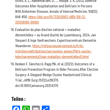
Gross, A. L., Habtemariam, D., … Inouye, S. K. (2012). Adverse
Outcomes After Hospitalization and Delirium in Persons
With Alzheimer Disease. Annals of Internal Medicine, 156(12),
848–856.
https://doi.org/10.7326/0003-4819-156-12-
201206190-00005
Évaluation du plan d’action national « maladies
démentielles » au Grand-Duché de Luxembourg, 2024, Jan
Steyaert & Inge Vanfraechem, Expertisecentrum Dementie
Vlaanderen.
https://mfsva.gouvernement.lu/fr/le-
ministere/attributions/personnes-agees/filtre-senior-
telechargements1/pan-maladies-dementielles0.html
Deeken F, Sánchez A, Rapp MA, et al. (2022). Outcomes of a
Delirium Prevention Program in Older Persons After Elective
Surgery: A Stepped-Wedge Cluster Randomized Clinical
Trial.
JAMA Surg.
;157(2):e216370.
doi:10.1001/jamasurg.2021.6370
Teilen :
Facebook
WhatsApp
Email
Teilen