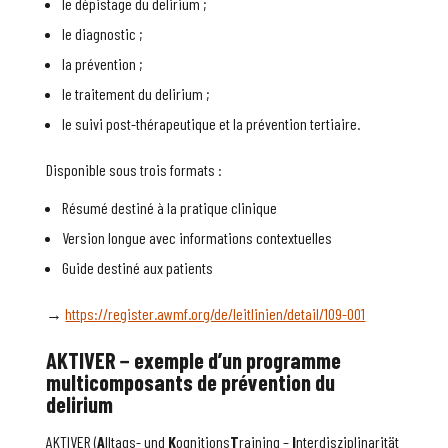
le dépistage du delirium ;
le diagnostic ;
la prévention ;
le traitement du delirium ;
le suivi post-thérapeutique et la prévention tertiaire.
Disponible sous trois formats :
Résumé destiné à la pratique clinique
Version longue avec informations contextuelles
Guide destiné aux patients
→
https://register.awmf.org/de/leitlinien/detail/109-001
AKTIVER
−
e
xemple d’un programme
multicomposants de prévention du
delirium
AKTIVER (
A
lltags- und
K
ognitions
T
raining –
I
nterdisziplinarität