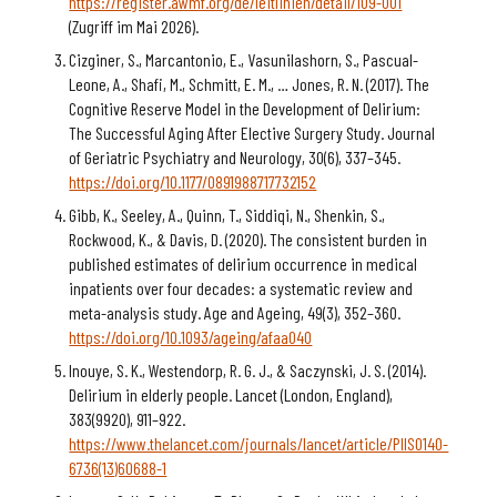
https://register.awmf.org/de/leitlinien/detail/109-001
(Zugriff im Mai 2026).
Cizginer, S., Marcantonio, E., Vasunilashorn, S., Pascual-
Leone, A., Shafi, M., Schmitt, E. M., … Jones, R. N. (2017). The
Cognitive Reserve Model in the Development of Delirium:
The Successful Aging After Elective Surgery Study. Journal
of Geriatric Psychiatry and Neurology, 30(6), 337–345.
https://doi.org/10.1177/0891988717732152
Gibb, K., Seeley, A., Quinn, T., Siddiqi, N., Shenkin, S.,
Rockwood, K., & Davis, D. (2020). The consistent burden in
published estimates of delirium occurrence in medical
inpatients over four decades: a systematic review and
meta-analysis study. Age and Ageing, 49(3), 352–360.
https://doi.org/10.1093/ageing/afaa040
Inouye, S. K., Westendorp, R. G. J., & Saczynski, J. S. (2014).
Delirium in elderly people. Lancet (London, England),
383(9920), 911–922.
https://www.thelancet.com/journals/lancet/article/PIIS0140-
6736(13)60688-1