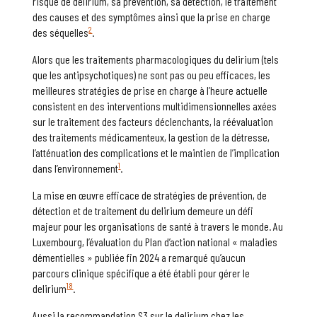
risque de delirium, sa prévention, sa détection, le traitement
des causes et des symptômes ainsi que la prise en charge
2
des séquelles
.
Alors que les traitements pharmacologiques du delirium (tels
que les antipsychotiques) ne sont pas ou peu efficaces, les
meilleures stratégies de prise en charge à l’heure actuelle
consistent en des interventions multidimensionnelles axées
sur le traitement des facteurs déclenchants, la réévaluation
des traitements médicamenteux, la gestion de la détresse,
l’atténuation des complications et le maintien de l’implication
1
dans l’environnement
.
La mise en œuvre efficace de stratégies de prévention, de
détection et de traitement du delirium demeure un défi
majeur pour les organisations de santé à travers le monde. Au
Luxembourg, l’évaluation du Plan d’action national « maladies
démentielles » publiée fin 2024 a remarqué qu’aucun
parcours clinique spécifique a été établi pour gérer le
18
delirium
.
Aussi la recommandation S3 sur le delirium chez les