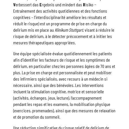
V
erbessert das
E
rgebnis und mindert das
R
isiko −
Entraînement des activités quotidiennes et des fonctions
cognitives – l’interdisciplinarité améliore les résultats et
réduit le risque) est un programme de prise en charge du
delirium mis en place au
Klinikum Stuttgart
, visant à réduire le
risque de delirium, à le détecter précocement et à initier les
mesures thérapeutiques appropriées.
Une équipe spécialisée évalue quotidiennement les patients
afin d’identifier les facteurs de risque et les symptômes de
délirium, en particulier chez les personnes âgées de 70 ans et
plus. La prise en charge est personnalisée et peut mobiliser
des infirmiers spécialisés, avec recours à un médecin si
nécessaire, ainsi que des bénévoles. Les interventions
incluent la stimulation cognitive, motrice et sensorielle
(activités, échanges, jeux, lecture), l’accompagnement
pendant les repas et les examens, la mobilisation physique
(exercices, promenades), ainsi que des mesures de relaxation
et de promotion du sommeil.
Une réduction significative du risque relatif de delirium de