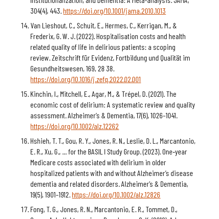
304(4), 443.
https://doi.org/10.1001/jama.2010.1013
Van Lieshout, C., Schuit, E., Hermes, C., Kerrigan, M., &
Frederix, G. W. J. (2022). Hospitalisation costs and health
related quality of life in delirious patients: a scoping
review. Zeitschrift für Evidenz, Fortbildung und Qualität im
Gesundheitswesen, 169, 28 38.
https://doi.org/10.1016/j.zefq.2022.02.001
Kinchin, I., Mitchell, E., Agar, M., & Trépel, D. (2021). The
economic cost of delirium: A systematic review and quality
assessment. Alzheimer’s & Dementia, 17(6), 1026–1041.
https://doi.org/10.1002/alz.12262
Hshieh, T. T., Gou, R. Y., Jones, R. N., Leslie, D. L., Marcantonio,
E. R., Xu, G., … for the BASIL I Study Group. (2023). One‐year
Medicare costs associated with delirium in older
hospitalized patients with and without Alzheimer’s disease
dementia and related disorders. Alzheimer’s & Dementia,
19(5), 1901–1912.
https://doi.org/10.1002/alz.12826
Fong, T. G., Jones, R. N., Marcantonio, E. R., Tommet, D.,