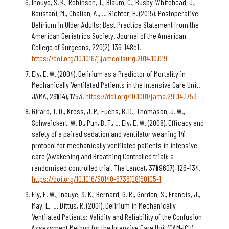
Inouye, S. K., Robinson, T., Blaum, C., Busby-Whitehead, J.,
Boustani, M., Chalian, A., … Richter, H. (2015). Postoperative
Delirium in Older Adults: Best Practice Statement from the
American Geriatrics Society. Journal of the American
College of Surgeons, 220(2), 136-148e1.
https://doi.org/10.1016/j.jamcollsurg.2014.10.019
Ely, E. W. (2004). Delirium as a Predictor of Mortality in
Mechanically Ventilated Patients in the Intensive Care Unit.
JAMA, 291(14), 1753.
https://doi.org/10.1001/jama.291.14.1753
Girard, T. D., Kress, J. P., Fuchs, B. D., Thomason, J. W.,
Schweickert, W. D., Pun, B. T., … Ely, E. W. (2008). Efficacy and
safety of a paired sedation and ventilator weaning 141
protocol for mechanically ventilated patients in intensive
care (Awakening and Breathing Controlled trial): a
randomised controlled trial. The Lancet, 371(9607), 126–134.
https://doi.org/10.1016/S0140-6736(08)60105-1
Ely, E. W., Inouye, S. K., Bernard, G. R., Gordon, S., Francis, J.,
May, L., … Dittus, R. (2001). Delirium in Mechanically
Ventilated Patients: Validity and Reliability of the Confusion
Assessment Method for the Intensive Care Unit (CAM-ICU).