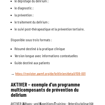
le dépistage du delirium ;
le diagnostic ;
la prévention ;
le traitement du delirium ;
le suivi post-thérapeutique et la prévention tertiaire.
Disponible sous trois formats :
Résumé destiné à la pratique clinique
Version longue avec informations contextuelles
Guide destiné aux patients
→
https://register.awmf.org/de/leitlinien/detail/109-001
AKTIVER
−
e
xemple d’un programme
multicomposants de prévention du
delirium
AKTIVER (
A
lltags- und
K
ognitions
T
raining –
I
nterdisziplinarität