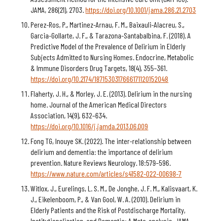
JAMA, 286(21), 2703.
https://doi.org/10.1001/jama.286.21.2703
Perez-Ros, P., Martinez-Arnau, F. M., Baixauli-Alacreu, S.,
Garcia-Gollarte, J. F., & Tarazona-Santabalbina, F. (2018). A
Predictive Model of the Prevalence of Delirium in Elderly
Subjects Admitted to Nursing Homes. Endocrine, Metabolic
& Immune Disorders Drug Targets, 18(4), 355–361.
https://doi.org/10.2174/1871530317666171120152048
Flaherty, J. H., & Morley, J. E. (2013). Delirium in the nursing
home. Journal of the American Medical Directors
Association, 14(9), 632–634.
https://doi.org/10.1016/j.jamda.2013.06.009
Fong TG, Inouye SK. (2022). The inter-relationship between
delirium and dementia: the importance of delirium
prevention. Nature Reviews Neurology. 18:579–596.
https://www.nature.com/articles/s41582-022-00698-7
Witlox, J., Eurelings, L. S. M., De Jonghe, J. F. M., Kalisvaart, K.
J., Eikelenboom, P., & Van Gool, W. A. (2010). Delirium in
Elderly Patients and the Risk of Postdischarge Mortality,
Institutionalization, and Dementia: A Meta-analysis. JAMA,