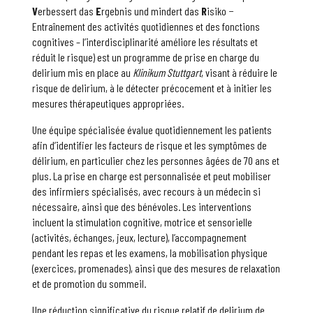
V
erbessert das
E
rgebnis und mindert das
R
isiko −
Entraînement des activités quotidiennes et des fonctions
cognitives – l’interdisciplinarité améliore les résultats et
réduit le risque) est un programme de prise en charge du
delirium mis en place au
Klinikum Stuttgart
, visant à réduire le
risque de delirium, à le détecter précocement et à initier les
mesures thérapeutiques appropriées.
Une équipe spécialisée évalue quotidiennement les patients
afin d’identifier les facteurs de risque et les symptômes de
délirium, en particulier chez les personnes âgées de 70 ans et
plus. La prise en charge est personnalisée et peut mobiliser
des infirmiers spécialisés, avec recours à un médecin si
nécessaire, ainsi que des bénévoles. Les interventions
incluent la stimulation cognitive, motrice et sensorielle
(activités, échanges, jeux, lecture), l’accompagnement
pendant les repas et les examens, la mobilisation physique
(exercices, promenades), ainsi que des mesures de relaxation
et de promotion du sommeil.
Une réduction significative du risque relatif de delirium de