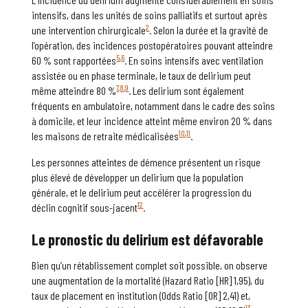
intensifs, dans les unités de soins palliatifs et surtout après
2
une intervention chirurgicale
. Selon la durée et la gravité de
l’opération, des incidences postopératoires pouvant atteindre
5
,
6
60 % sont rapportées
. En soins intensifs avec ventilation
assistée ou en phase terminale, le taux de delirium peut
7
,
8
,
9
même atteindre 80 %
. Les delirium sont également
fréquents en ambulatoire, notamment dans le cadre des soins
à domicile, et leur incidence atteint même environ 20 % dans
10
,
11
les maisons de retraite médicalisées
.
Les personnes atteintes de démence présentent un risque
plus élevé de développer un delirium que la population
générale, et le delirium peut accélérer la progression du
12
déclin cognitif sous-jacent
.
Le pronostic du
delirium
est défavorable
Bien qu’un rétablissement complet soit possible, on observe
une augmentation de la mortalité (Hazard Ratio [HR] 1,95), du
taux de placement en institution (Odds Ratio [OR] 2,41) et,
13