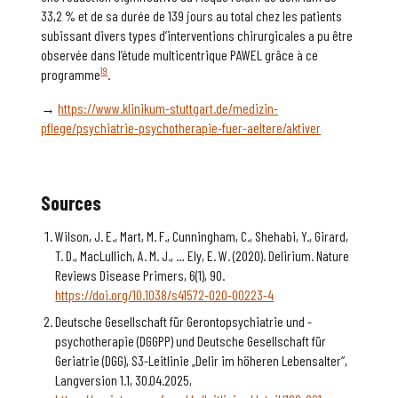
33,2 % et de sa durée de 139 jours au total chez les patients
subissant divers types d’interventions chirurgicales a pu être
observée dans l’étude multicentrique PAWEL grâce à ce
19
programme
.
→
https://www.klinikum-stuttgart.de/medizin-
pflege/psychiatrie-psychotherapie-fuer-aeltere/aktiver
Sources
Wilson, J. E., Mart, M. F., Cunningham, C., Shehabi, Y., Girard,
T. D., MacLullich, A. M. J., … Ely, E. W. (2020). Delirium. Nature
Reviews Disease Primers, 6(1), 90.
https://doi.org/10.1038/s41572-020-00223-4
Deutsche Gesellschaft für Gerontopsychiatrie und -
psychotherapie (DGGPP) und Deutsche Gesellschaft für
Geriatrie (DGG), S3-Leitlinie „Delir im höheren Lebensalter“,
Langversion 1.1, 30.04.2025,