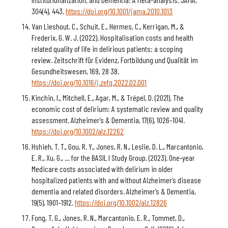
304(4), 443.
https://doi.org/10.1001/jama.2010.1013
Van Lieshout, C., Schuit, E., Hermes, C., Kerrigan, M., &
Frederix, G. W. J. (2022). Hospitalisation costs and health
related quality of life in delirious patients: a scoping
review. Zeitschrift für Evidenz, Fortbildung und Qualität im
Gesundheitswesen, 169, 28 38.
https://doi.org/10.1016/j.zefq.2022.02.001
Kinchin, I., Mitchell, E., Agar, M., & Trépel, D. (2021). The
economic cost of delirium: A systematic review and quality
assessment. Alzheimer’s & Dementia, 17(6), 1026–1041.
https://doi.org/10.1002/alz.12262
Hshieh, T. T., Gou, R. Y., Jones, R. N., Leslie, D. L., Marcantonio,
E. R., Xu, G., … for the BASIL I Study Group. (2023). One‐year
Medicare costs associated with delirium in older
hospitalized patients with and without Alzheimer’s disease
dementia and related disorders. Alzheimer’s & Dementia,
19(5), 1901–1912.
https://doi.org/10.1002/alz.12826
Fong, T. G., Jones, R. N., Marcantonio, E. R., Tommet, D.,