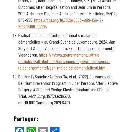
Gross, A. L., Habtemariam, D., … Inouye, S. K. (2012). Adverse
Outcomes After Hospitalization and Delirium in Persons
With Alzheimer Disease. Annals of Internal Medicine, 156(12),
848–856.
https://doi.org/10.7326/0003-4819-156-12-
201206190-00005
Évaluation du plan d’action national « maladies
démentielles » au Grand-Duché de Luxembourg, 2024, Jan
Steyaert & Inge Vanfraechem, Expertisecentrum Dementie
Vlaanderen.
https://mfsva.gouvernement.lu/fr/le-
ministere/attributions/personnes-agees/filtre-senior-
telechargements1/pan-maladies-dementielles0.html
Deeken F, Sánchez A, Rapp MA, et al. (2022). Outcomes of a
Delirium Prevention Program in Older Persons After Elective
Surgery: A Stepped-Wedge Cluster Randomized Clinical
Trial.
JAMA Surg.
;157(2):e216370.
doi:10.1001/jamasurg.2021.6370
Partager :
Facebook
WhatsApp
Email
Partager