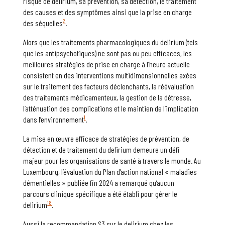
risque de delirium, sa prévention, sa détection, le traitement
des causes et des symptômes ainsi que la prise en charge
2
des séquelles
.
Alors que les traitements pharmacologiques du delirium (tels
que les antipsychotiques) ne sont pas ou peu efficaces, les
meilleures stratégies de prise en charge à l’heure actuelle
consistent en des interventions multidimensionnelles axées
sur le traitement des facteurs déclenchants, la réévaluation
des traitements médicamenteux, la gestion de la détresse,
l’atténuation des complications et le maintien de l’implication
1
dans l’environnement
.
La mise en œuvre efficace de stratégies de prévention, de
détection et de traitement du delirium demeure un défi
majeur pour les organisations de santé à travers le monde. Au
Luxembourg, l’évaluation du Plan d’action national « maladies
démentielles » publiée fin 2024 a remarqué qu’aucun
parcours clinique spécifique a été établi pour gérer le
18
delirium
.
Aussi la recommandation S3 sur le delirium chez les