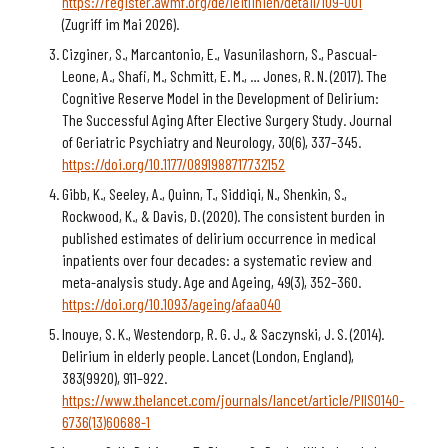
https://register.awmf.org/de/leitlinien/detail/109-001
(Zugriff im Mai 2026).
Cizginer, S., Marcantonio, E., Vasunilashorn, S., Pascual-
Leone, A., Shafi, M., Schmitt, E. M., … Jones, R. N. (2017). The
Cognitive Reserve Model in the Development of Delirium:
The Successful Aging After Elective Surgery Study. Journal
of Geriatric Psychiatry and Neurology, 30(6), 337–345.
https://doi.org/10.1177/0891988717732152
Gibb, K., Seeley, A., Quinn, T., Siddiqi, N., Shenkin, S.,
Rockwood, K., & Davis, D. (2020). The consistent burden in
published estimates of delirium occurrence in medical
inpatients over four decades: a systematic review and
meta-analysis study. Age and Ageing, 49(3), 352–360.
https://doi.org/10.1093/ageing/afaa040
Inouye, S. K., Westendorp, R. G. J., & Saczynski, J. S. (2014).
Delirium in elderly people. Lancet (London, England),
383(9920), 911–922.
https://www.thelancet.com/journals/lancet/article/PIIS0140-
6736(13)60688-1