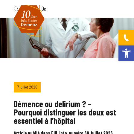
Fr
De
Ouvrir la bar
7 juillet 2026
Démence ou delirium ? –
Pourquoi distinguer les deux est
essentiel à l’hôpital
Article publié dans FHL Info, numéro 68, juillet 2026