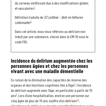
du cerveau vieillissant due à des modifications gliales
1
et vasculaires
.
Définition traduite de
S3 Leitlinie
−
Delir im höheren
2
Lebensalter
Dans cet article, nous nous référons au delirium non
induit par une substance, classé dans la CIM-10 sous le
code F05.
Incidence du
delirium
augmentée chez les
personnes âgées et chez les personnes
vivant avec une maladie démentielle
En raison de la diminution des capacités de réserve des
3
organes et des fonctions cognitives liée à l’âge
, l’incidence
du delirium augmente avec l’âge, en particulier à partir de 70
2
ans
. Lors d’une hospitalisation, environ une personne sur
1
,
4
cinq âgée de plus de 70 ans souffre d’un delirium
.
L’incidence du delirium augmente considérablement en soins