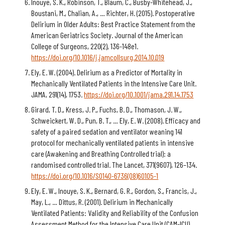
Inouye, S. K., Robinson, T., Blaum, C., Busby-Whitehead, J.,
Boustani, M., Chalian, A., … Richter, H. (2015). Postoperative
Delirium in Older Adults: Best Practice Statement from the
American Geriatrics Society. Journal of the American
College of Surgeons, 220(2), 136-148e1.
https://doi.org/10.1016/j.jamcollsurg.2014.10.019
Ely, E. W. (2004). Delirium as a Predictor of Mortality in
Mechanically Ventilated Patients in the Intensive Care Unit.
JAMA, 291(14), 1753.
https://doi.org/10.1001/jama.291.14.1753
Girard, T. D., Kress, J. P., Fuchs, B. D., Thomason, J. W.,
Schweickert, W. D., Pun, B. T., … Ely, E. W. (2008). Efficacy and
safety of a paired sedation and ventilator weaning 141
protocol for mechanically ventilated patients in intensive
care (Awakening and Breathing Controlled trial): a
randomised controlled trial. The Lancet, 371(9607), 126–134.
https://doi.org/10.1016/S0140-6736(08)60105-1
Ely, E. W., Inouye, S. K., Bernard, G. R., Gordon, S., Francis, J.,
May, L., … Dittus, R. (2001). Delirium in Mechanically
Ventilated Patients: Validity and Reliability of the Confusion
Assessment Method for the Intensive Care Unit (CAM-ICU).