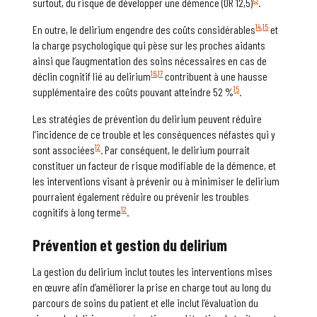
surtout, du risque de développer une démence (OR 12,5)
.
14
,
15
En outre, le delirium engendre des coûts considérables
et
la charge psychologique qui pèse sur les proches aidants
ainsi que l’augmentation des soins nécessaires en cas de
16
,
17
déclin cognitif lié au delirium
contribuent à une hausse
15
supplémentaire des coûts pouvant atteindre 52 %
.
Les stratégies de prévention du delirium peuvent réduire
l’incidence de ce trouble et les conséquences néfastes qui y
12
sont associées
. Par conséquent, le delirium pourrait
constituer un facteur de risque modifiable de la démence, et
les interventions visant à prévenir ou à minimiser le delirium
pourraient également réduire ou prévenir les troubles
12
cognitifs à long terme
.
Prévention et
g
estion du
delirium
La gestion du delirium inclut toutes les interventions mises
en œuvre afin d’améliorer la prise en charge tout au long du
parcours de soins du patient et elle inclut l’évaluation du