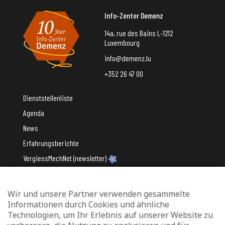
Info-Zenter Demenz
14a, rue des Bains L-1212
Luxembourg
info@demenz.lu
+352 26 47 00
Dienststellenliste
Agenda
News
Erfahrungsberichte
VergiessMechNet (newsletter)
Wir und unsere Partner verwenden gesammelte
Mit Unterstützung des
Informationen durch Cookies und ähnliche
Technologien, um Ihr Erlebnis auf unserer Website zu