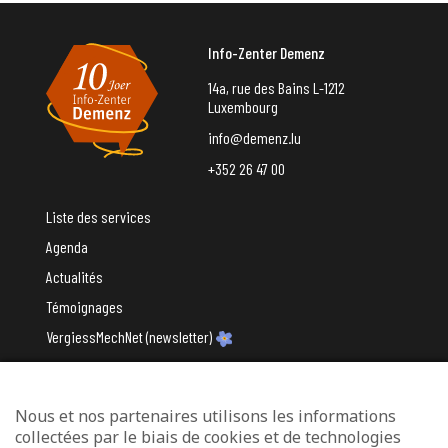
Info-Zenter Demenz
14a, rue des Bains L-1212
Luxembourg
info@demenz.lu
+352 26 47 00
Liste des services
Agenda
Actualités
Témoignages
VergiessMechNet (newsletter)
Nous et nos partenaires utilisons les informations
Avec le soutien du
collectées par le biais de cookies et de technologies