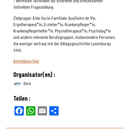
– vermittelt Techniken zur diskreten und einfühlsamen
indirekten Fragestellung
Zielgruppe: Aide Socio-Familiale, Auxiliaire de Vie,
Ergotherapeut*in, Erzieher*in, Krankenpfleger*in,
Krankenpflegerhelfer*in, Physiotherapeut*in, Psycholog*in
und andere relevante Berufsgruppen, insbesondere Personen,
die weniger vertraut mit der Alltagsgeschichte Luxemburgs
sind.
Anmeldung hier
Organisator(en) :
Gero
Teilen :
Facebook
WhatsApp
Email
Teilen