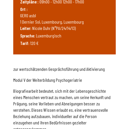
Zeitpläne :
09h00 - 12h00 12h00 - 17h00
Ort :
GERO asbl
1 Dernier Sol, Luxembourg, Luxembourg
Leiter:
Nicole Duhr (N°PA/24/14/13)
Sprache:
Luxemburgisch
Tarif:
120 €
zur wertschätzenden Gesprächsführung und Aktivierung
Modul V der Weiterbildung Psychogeriatrie
Biografiearbeit bedeutet, sich mit der Lebensgeschichte
eines Menschen vertraut zu machen, um seine Herkunft und
Prägung, seine Vorlieben und Abneigungen besser zu
verstehen. Dieses Wissen erlaubt es, eine vertrauensvolle
Beziehung aufzubauen, individueller auf die Person
einzugehen und ihren Bedürfnissen gezielter
entgegenzukommen.