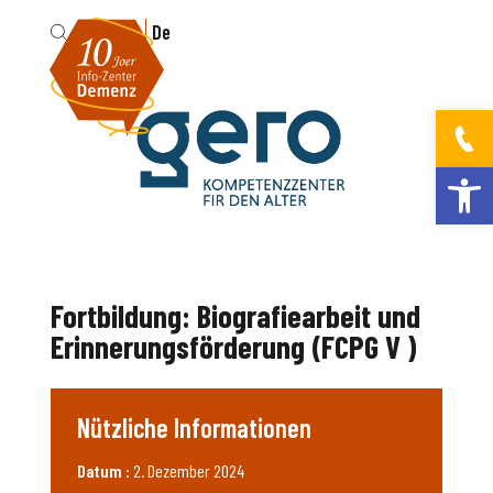
Fr
De
Werkzeugleis
Fortbildung: Biografiearbeit und
Erinnerungsförderung (FCPG V )
Nützliche Informationen
Datum :
2. Dezember 2024