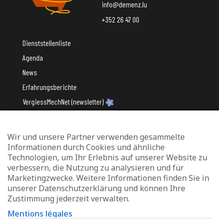
info@demenz.lu
+352 26 47 00
Dienststellenliste
Agenda
News
Erfahrungsberichte
VergiessMechNet (newsletter)
Wir und unsere Partner verwenden gesammelte
Mit Unterstützung des
Informationen durch Cookies und ähnliche
Technologien, um Ihr Erlebnis auf unserer Website zu
verbessern, die Nutzung zu analysieren und für
Marketingzwecke. Weitere Informationen finden Sie in
unserer Datenschutzerklärung und können Ihre
Zustimmung jederzeit verwalten.
Datenschutz und Verwaltung von Cookies
Mentions légales
Rechtliche Hinweise