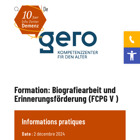
Fr
De
Ouvrir la bar
Formation: Biografiearbeit und
Erinnerungsförderung (FCPG V )
Informations pratiques
Date :
2 décembre 2024