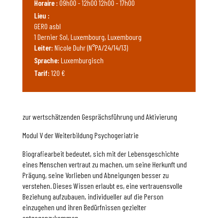
Horaire :
09h00 - 12h00 12h00 - 17h00
Lieu :
GERO asbl
1 Dernier Sol, Luxembourg, Luxembourg
Leiter:
Nicole Duhr (N°PA/24/14/13)
Sprache:
Luxemburgisch
Tarif:
120 €
zur wertschätzenden Gesprächsführung und Aktivierung
Modul V der Weiterbildung Psychogeriatrie
Biografiearbeit bedeutet, sich mit der Lebensgeschichte
eines Menschen vertraut zu machen, um seine Herkunft und
Prägung, seine Vorlieben und Abneigungen besser zu
verstehen. Dieses Wissen erlaubt es, eine vertrauensvolle
Beziehung aufzubauen, individueller auf die Person
einzugehen und ihren Bedürfnissen gezielter
entgegenzukommen.