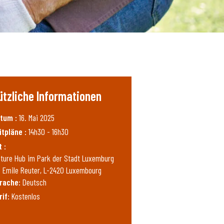
ützliche Informationen
tum :
16. Mai 2025
itpläne :
14h30 - 16h30
t :
lture Hub im Park der Stadt Luxemburg
. Emile Reuter, L-2420 Luxembourg
rache:
Deutsch
rif:
Kostenlos