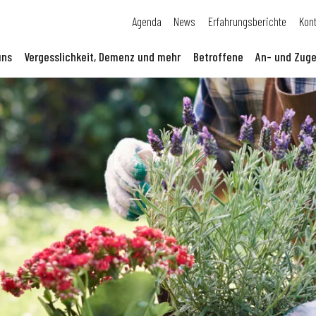
Agenda
News
Erfahrungsberichte
Kon
uns
Vergesslichkeit, Demenz und mehr
Betroffene
An- und Zuge