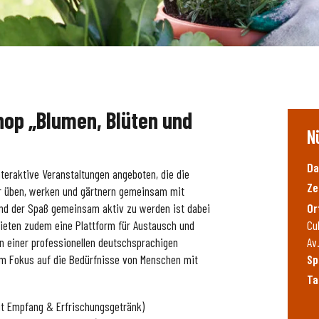
op „Blumen, Blüten und
N
Da
teraktive Veranstaltungen angeboten, die die
Ze
ir üben, werken und gärtnern gemeinsam mit
Or
und der Spaß gemeinsam aktiv zu werden ist dabei
Cu
bieten zudem eine Plattform für Austausch und
Av
n einer professionellen deutschsprachigen
Sp
m Fokus auf die Bedürfnisse von Menschen mit
Ta
it Empfang & Erfrischungsgetränk)