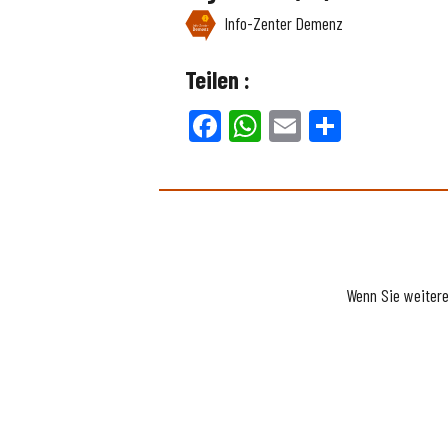
Info-Zenter Demenz
Teilen :
Facebook
WhatsApp
Email
Teilen
Wenn Sie weiter