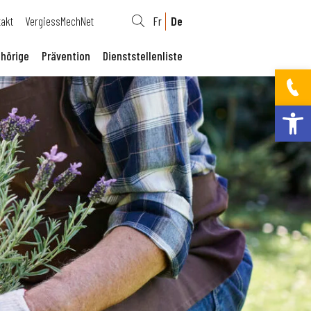
takt
VergiessMechNet
Fr
De
hörige
Prävention
Dienststellenliste
Werkzeugleis