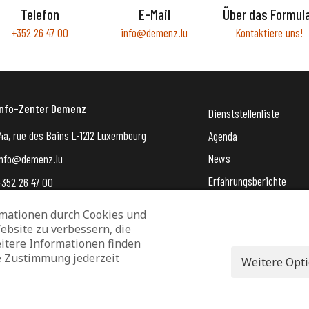
Telefon
E-Mail
Über das Formul
+352 26 47 00
info@demenz.lu
Kontaktiere uns!
Info-Zenter Demenz
Dienststellenliste
4a, rue des Bains L-1212 Luxembourg
Agenda
News
info@demenz.lu
Erfahrungsberichte
+352 26 47 00
VergiessMechNet (newsle
mationen durch Cookies und
ebsite zu verbessern, die
Datenschutz und Verwaltung von Cookies
Rechtliche Hinweise
itere Informationen finden
Erklärung zur Barrierefreiheit
e Zustimmung jederzeit
Weitere Opt
© 2026 - Info-Zenter Demenz - All Rights Reserved. Site de
Inside Communication