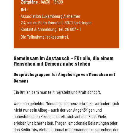
Zeitpläne :
14h30 - 16h00
Ort :
Association Luxembourg Alzheimer
23, rue du Puits Romain L-8070 Bartringen
Kontakt & Anmeldung: Tel. 26 007 – 1
Die Teilnahme ist kostenfrei.
Gemeinsam im Austausch – Für alle, die einem
Menschen mit Demenz nahe stehen
Gesprächsgruppen für Angehörige von Menschen mit
Demenz
Ein Ort, an dem man teilt, versteht und Kraft schöpft.
Wenn ein geliebter Mensch an Demenz erkrankt, verändert sich
nicht nur sein Alltag – auch der von Angehörigen und
nahestehenden Personen stellt sich auf den Kopf. Viele
erleben Unsicherheiten, Fragen, emotionale Belastungen oder
das Bedürfnis, einfach einmal mit jemandem zu sprechen, der