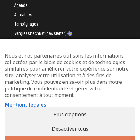
Agenda
Actualités
Témoignages
VergiessMechNet (newsletter)
Nous et nos partenaires utilisons les informations
Avec le soutien du
collectées par le biais de cookies et de technologies
similaires pour améliorer votre expérience sur notre
site, analyser votre utilisation et à des fins de
marketing. Vous pouvez en savoir plus dans notre
politique de confidentialité et gérer votre
consentement à tout moment.
Mentions légales
Mentions légales
Protection des données
Plus d'options
Déclaration d’accessibilité
Désactiver tous
© 2026 - Info-Zenter Demenz - All Rights Reserved. Site de
Inside
Communication