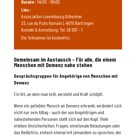
Horaire :
14h30 - 16h00
Lieu :
Association Luxembourg Alzheimer
23, rue du Puits Romain L-8070 Bartringen
Kontakt & Anmeldung: Tel. 26 007 – 1
Die Teilnahme ist kostenfrei.
Gemeinsam im Austausch – Für alle, die einem
Menschen mit Demenz nahe stehen
Gesprächsgruppen für Angehörige von Menschen mit
Demenz
Ein Ort, an dem man teilt, versteht und Kraft schöpft.
Wenn ein geliebter Mensch an Demenz erkrankt, verändert sich
nicht nur sein Alltag – auch der von Angehörigen und
nahestehenden Personen stellt sich auf den Kopf. Viele
erleben Unsicherheiten, Fragen, emotionale Belastungen oder
das Bedürfnis, einfach einmal mit jemandem zu sprechen, der