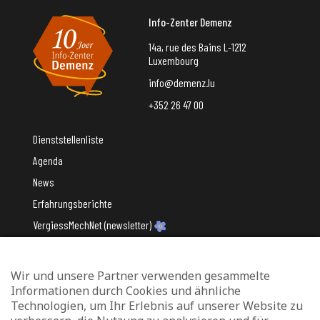
Info-Zenter Demenz
14a, rue des Bains L-1212
Luxembourg
info@demenz.lu
+352 26 47 00
Dienststellenliste
Agenda
News
Erfahrungsberichte
VergiessMechNet (newsletter)
Wir und unsere Partner verwenden gesammelte
Mit Unterstützung des
Informationen durch Cookies und ähnliche
Technologien, um Ihr Erlebnis auf unserer Website zu