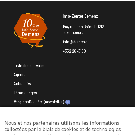
Info-Zenter Demenz
14a, rue des Bains L-1212
Luxembourg
info@demenz.lu
+352 26 47 00
Liste des services
Agenda
Actualités
Témoignages
VergiessMechNet (newsletter)
Nous et nos partenaires utilisons les informations
Avec le soutien du
collectées par le biais de cookies et de technologies