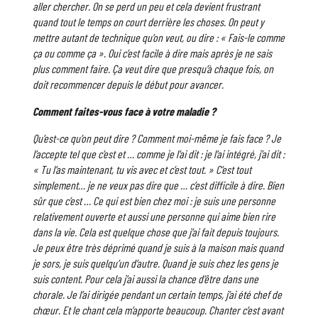
aller chercher. On se perd un peu et cela devient frustrant
quand tout le temps on court derrière les choses. On peut y
mettre autant de technique qu’on veut, ou dire : « Fais-le comme
ça ou comme ça ». Oui c’est facile à dire mais après je ne sais
plus comment faire. Ça veut dire que presqu’à chaque fois, on
doit recommencer depuis le début pour avancer.
Comment faites-vous face à votre maladie ?
Qu’est-ce qu’on peut dire ? Comment moi-même je fais face ? Je
l’accepte tel que c’est et … comme je l’ai dit : je l’ai intégré, j’ai dit :
« Tu l’as maintenant, tu vis avec et c’est tout. » C’est tout
simplement… je ne veux pas dire que … c’est difficile à dire. Bien
sûr que c’est … Ce qui est bien chez moi : je suis une personne
relativement ouverte et aussi une personne qui aime bien rire
dans la vie. Cela est quelque chose que j’ai fait depuis toujours.
Je peux être très déprimé quand je suis à la maison mais quand
je sors, je suis quelqu’un d’autre. Quand je suis chez les gens je
suis content. Pour cela j’ai aussi la chance d’être dans une
chorale. Je l’ai dirigée pendant un certain temps, j’ai été chef de
chœur. Et le chant cela m’apporte beaucoup. Chanter c’est avant