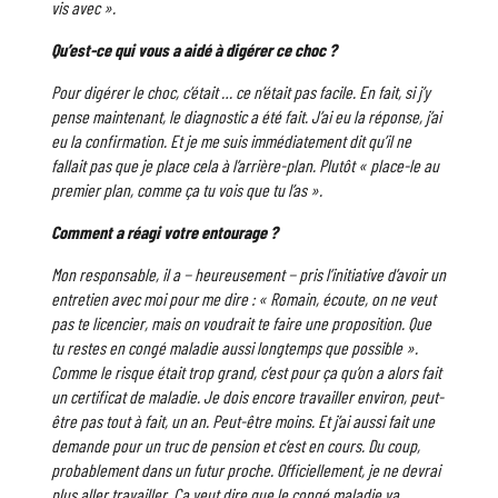
vis avec ».
Qu’est-ce qui vous a aidé à digérer ce choc ?
Pour digérer le choc, c’était … ce n’était pas facile. En fait, si j’y
pense maintenant, le diagnostic a été fait. J’ai eu la réponse, j’ai
eu la confirmation. Et je me suis immédiatement dit qu’il ne
fallait pas que je place cela à l’arrière-plan. Plutôt « place-le au
premier plan, comme ça tu vois que tu l’as ».
Comment a réagi votre entourage ?
Mon responsable, il a − heureusement − pris l’initiative d’avoir un
entretien avec moi pour me dire : « Romain, écoute, on ne veut
pas te licencier, mais on voudrait te faire une proposition. Que
tu restes en congé maladie aussi longtemps que possible ».
Comme le risque était trop grand, c’est pour ça qu’on a alors fait
un certificat de maladie. Je dois encore travailler environ, peut-
être pas tout à fait, un an. Peut-être moins. Et j’ai aussi fait une
demande pour un truc de pension et c’est en cours. Du coup,
probablement dans un futur proche. Officiellement, je ne devrai
plus aller travailler. Ça veut dire que le congé maladie va