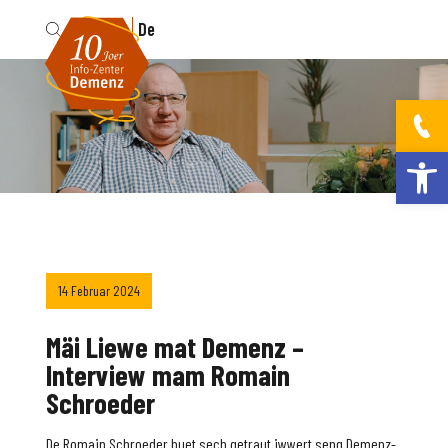
Fr
De
Werkzeugleis
14 Februar 2024
Mäi Liewe mat Demenz –
Interview mam Romain
Schroeder
De Romain Schroeder huet sech getraut iwwert seng Demenz-