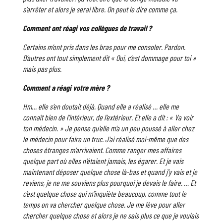
s’arrêter et alors je serai libre. On peut le dire comme ça.
Comment ont réagi vos collègues de travail ?
Certains m’ont pris dans les bras pour me consoler. Pardon.
D’autres ont tout simplement dit « Oui, c’est dommage pour toi »
mais pas plus.
Comment a réagi votre mère ?
Hm… elle s’en doutait déjà. Quand elle a réalisé … elle me
connaît bien de l’intérieur, de l’extérieur. Et elle a dit : « Va voir
ton médecin. » Je pense qu’elle m’a un peu poussé à aller chez
le médecin pour faire un truc. J’ai réalisé moi-même que des
choses étranges m’arrivaient. Comme ranger mes affaires
quelque part où elles n’étaient jamais, les égarer. Et je vais
maintenant déposer quelque chose là-bas et quand j’y vais et je
reviens, je ne me souviens plus pourquoi je devais le faire. … Et
c’est quelque chose qui m’inquiète beaucoup, comme tout le
temps on va chercher quelque chose. Je me lève pour aller
chercher quelque chose et alors je ne sais plus ce que je voulais