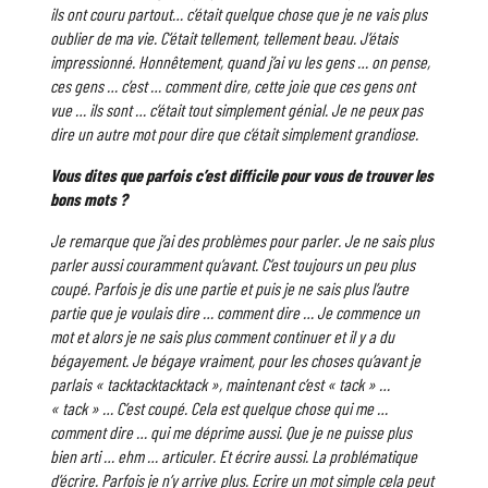
ils ont couru partout… c’était quelque chose que je ne vais plus
oublier de ma vie. C’était tellement, tellement beau. J’étais
impressionné. Honnêtement, quand j’ai vu les gens … on pense,
ces gens … c’est … comment dire, cette joie que ces gens ont
vue … ils sont … c’était tout simplement génial. Je ne peux pas
dire un autre mot pour dire que c’était simplement grandiose.
Vous dites que parfois c’est difficile pour vous de trouver les
bons mots ?
Je remarque que j’ai des problèmes pour parler. Je ne sais plus
parler aussi couramment qu’avant. C’est toujours un peu plus
coupé. Parfois je dis une partie et puis je ne sais plus l’autre
partie que je voulais dire … comment dire … Je commence un
mot et alors je ne sais plus comment continuer et il y a du
bégayement. Je bégaye vraiment, pour les choses qu’avant je
parlais « tacktacktacktack », maintenant c’est « tack » …
« tack » … C’est coupé. Cela est quelque chose qui me …
comment dire … qui me déprime aussi. Que je ne puisse plus
bien arti … ehm … articuler. Et écrire aussi. La problématique
d’écrire. Parfois je n’y arrive plus. Ecrire un mot simple cela peut