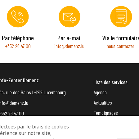
Par téléphone
Par e-mail
Via le formulair
+352 26 47 00
info@demenz.lu
nous contacter!
Info-Zenter Demenz
Liste des services
4a, rue des Bains L-1212 Luxembourg
Agenda
Actualités
info@demenz.lu
Témoignages
+352 26 47 00
VergiessMechNet (newsle
ectées par le biais de cookies
érience sur notre site,