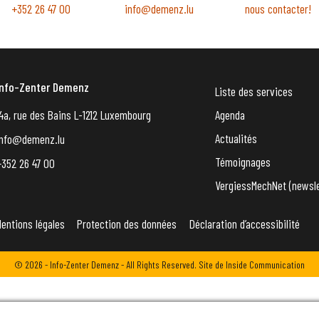
+352 26 47 00
info@demenz.lu
nous contacter!
Info-Zenter Demenz
Liste des services
4a, rue des Bains L-1212 Luxembourg
Agenda
Actualités
info@demenz.lu
Témoignages
+352 26 47 00
VergiessMechNet (newsle
entions légales
Protection des données
Déclaration d’accessibilité
© 2026 - Info-Zenter Demenz - All Rights Reserved. Site de
Inside Communication