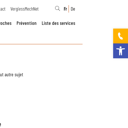
act
VergiessMechNet
Fr
De
roches
Prévention
Liste des services
Ouvrir la bar
ut autre sujet
e