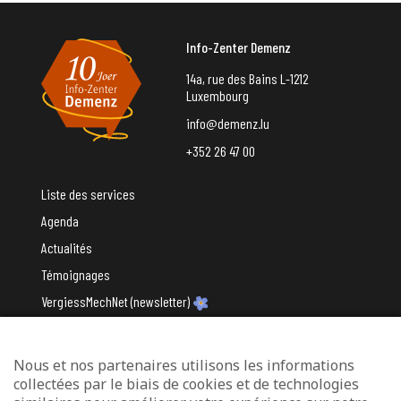
Info-Zenter Demenz
14a, rue des Bains L-1212
Luxembourg
info@demenz.lu
+352 26 47 00
Liste des services
Agenda
Actualités
Témoignages
VergiessMechNet (newsletter)
Nous et nos partenaires utilisons les informations
Avec le soutien du
collectées par le biais de cookies et de technologies