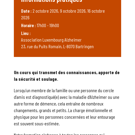
Date :
2 octobre 2026, 9 octobre 2026, 16 octobre
2026
Horaire :
17h00 - 19h00
Lieu :
Association Luxembourg Alzheimer
23, rue du Puits Romain, L-8070 Bartringen
Un cours qui transmet des connaissances, apporte de
la sécurité et soulage.
Lorsqu’un membre de la famille ou une personne du cercle
d’amis est diagnostiqué(e) avec la maladie d’Alzheimer ou une
autre forme de démence, cela entraîne de nombreux
changements, grands et petits. La charge émotionnelle et
physique pour les personnes concernées et leur entourage
est souvent sous-estimée.
Notre formation s’adresse à toutes les personnes qui