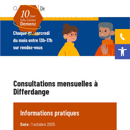
Fr
De
Ouvrir la bar
Consultations mensuelles à
Differdange
Informations pratiques
Date :
1 octobre 2025