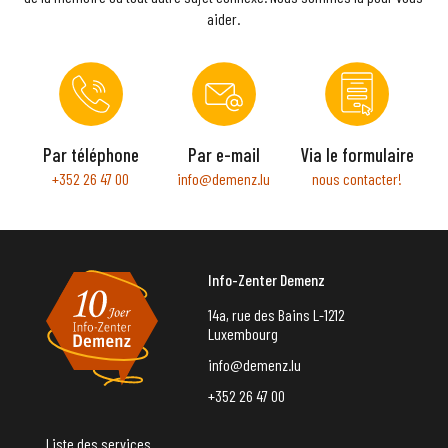
aider.
Par téléphone
Par e-mail
Via le formulaire
+352 26 47 00
info@demenz.lu
nous contacter!
Info-Zenter Demenz
14a, rue des Bains L-1212
Luxembourg
info@demenz.lu
+352 26 47 00
Liste des services