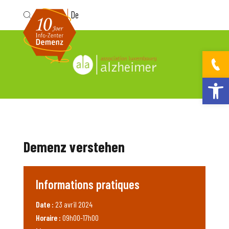
Fr
De
Ouvrir la bar
Demenz verstehen
Informations pratiques
Date :
23 avril 2024
Horaire :
09h00-17h00