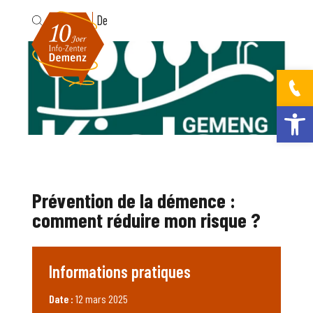
Fr
De
Ouvrir la bar
Prévention de la démence :
comment réduire mon risque ?
Informations pratiques
Date :
12 mars 2025