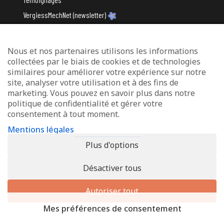
VergiessMechNet (newsletter)
Nous et nos partenaires utilisons les informations
Avec le soutien du
collectées par le biais de cookies et de technologies
similaires pour améliorer votre expérience sur notre
site, analyser votre utilisation et à des fins de
marketing. Vous pouvez en savoir plus dans notre
politique de confidentialité et gérer votre
consentement à tout moment.
Mentions légales
Mentions légales
Protection des données
Plus d'options
Déclaration d’accessibilité
Désactiver tous
© 2026 - Info-Zenter Demenz - All Rights Reserved. Site de
Inside
Communication
Autoriser tout
Mes préférences de consentement