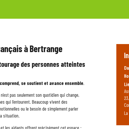
rançais à Bertrange
I
ntourage des personnes atteintes
Da
Ho
e comprend, se soutient et avance ensemble
.
Li
As
 n’est pas seulement son quotidien qui change,
23
es qui l’entourent. Beaucoup vivent des
Co
motionnelles ou le besoin de simplement parler
La 
a situation.
et les aidants offrent précisément cet espace :