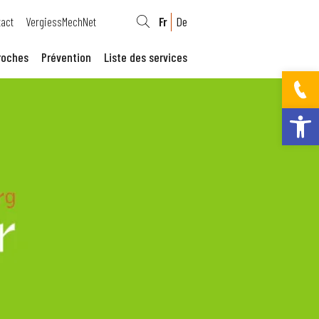
act
VergiessMechNet
Fr
De
roches
Prévention
Liste des services
Ouvrir la bar