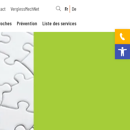
act
VergiessMechNet
Fr
De
roches
Prévention
Liste des services
Ouvrir la bar