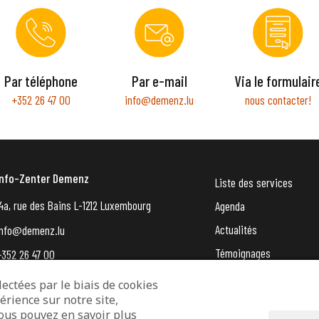
Par téléphone
Par e-mail
Via le formulair
+352 26 47 00
info@demenz.lu
nous contacter!
Info-Zenter Demenz
Liste des services
4a, rue des Bains L-1212 Luxembourg
Agenda
Actualités
info@demenz.lu
Témoignages
+352 26 47 00
VergiessMechNet (newsle
ectées par le biais de cookies
érience sur notre site,
Vous pouvez en savoir plus
entions légales
Protection des données
Déclaration d’accessibilité