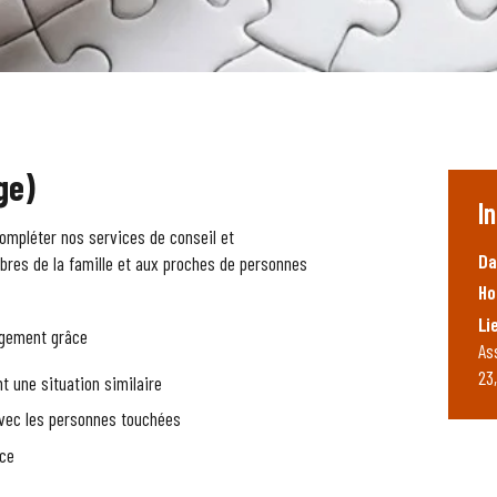
ge)
I
compléter nos services de conseil et
Da
res de la famille et aux proches de personnes
Ho
Li
agement grâce
As
23
 une situation similaire
avec les personnes touchées
ace