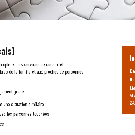
çais)
I
compléter nos services de conseil et
Da
res de la famille et aux proches de personnes
Ho
Li
agement grâce
AL
23
 une situation similaire
avec les personnes touchées
ace