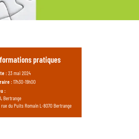
nformations pratiques
te :
23 mai 2024
raire :
17h30-19h00
eu :
A, Bertrange
, rue du Puits Romain L-8070 Bertrange