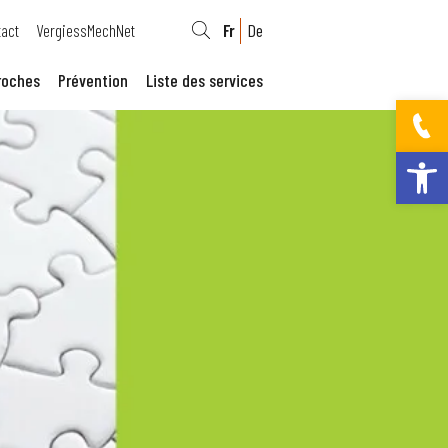
act
VergiessMechNet
Fr
De
roches
Prévention
Liste des services
Ouvrir la bar