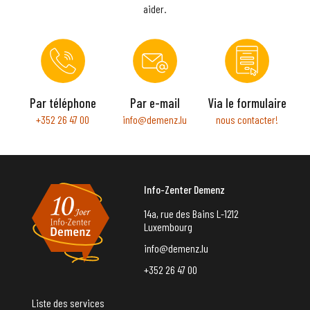
aider.
Par téléphone
Par e-mail
Via le formulaire
+352 26 47 00
info@demenz.lu
nous contacter!
Info-Zenter Demenz
14a, rue des Bains L-1212
Luxembourg
info@demenz.lu
+352 26 47 00
Liste des services