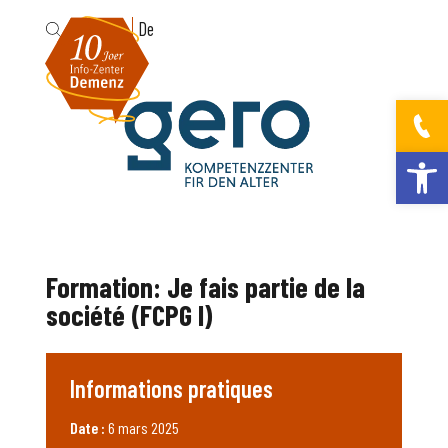
Fr
De
Ouvrir la bar
Formation: Je fais partie de la
société (FCPG I)
Informations pratiques
Date :
6 mars 2025