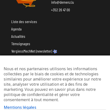
info@demenz.lu
+352 26 47 00
Liste des services
Agenda
Actualités
Témoignages
VergiessMechNet (newsletter)
Nous et nos partenaires utilisons les informations
Avec le soutien du
collectées par le biais de cookies et de technologies
similaires pour améliorer votre expérience sur notre
site, analyser votre utilisation et à des fins de
marketing. Vous pouvez en savoir plus dans notre
politique de confidentialité et gérer votre
consentement à tout moment.
Mentions légales
Mentions légales
Protection des données