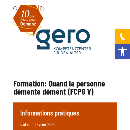
Fr
De
Ouvrir la bar
Formation: Quand la personne
démente dément (FCPG V)
Informations pratiques
Date :
10 février 2025