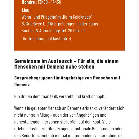
Horaire :
13h00 - 14h30
Lieu :
Wohn- und Pflegeheim „Beim Goldknapp“
8, Gruefwee L-9147 Erpeldingen an der Sauer
Kontakt & Anmeldung: Tel. 26 007 – 1
Die Teilnahme ist kostenfrei.
Gemeinsam im Austausch – Für alle, die einem
Menschen mit Demenz nahe stehen
Gesprächsgruppen für Angehörige von Menschen mit
Demenz
Ein Ort, an dem man teilt, versteht und Kraft schöpft.
Wenn ein geliebter Mensch an Demenz erkrankt, verändert sich
nicht nur sein Alltag – auch der von Angehörigen und
nahestehenden Personen stellt sich auf den Kopf. Viele
erleben Unsicherheiten, Fragen, emotionale Belastungen oder
das Bedürfnis, einfach einmal mit jemandem zu sprechen, der