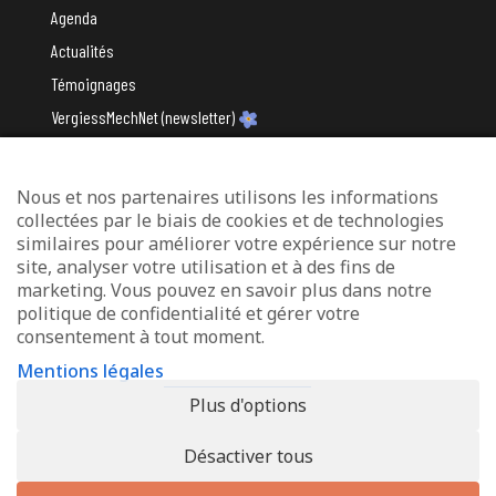
Agenda
Actualités
Témoignages
VergiessMechNet (newsletter)
Nous et nos partenaires utilisons les informations
Avec le soutien du
collectées par le biais de cookies et de technologies
similaires pour améliorer votre expérience sur notre
site, analyser votre utilisation et à des fins de
marketing. Vous pouvez en savoir plus dans notre
politique de confidentialité et gérer votre
consentement à tout moment.
Mentions légales
Mentions légales
Protection des données
Plus d'options
Déclaration d’accessibilité
Désactiver tous
© 2026 - Info-Zenter Demenz - All Rights Reserved. Site de
Inside
Communication