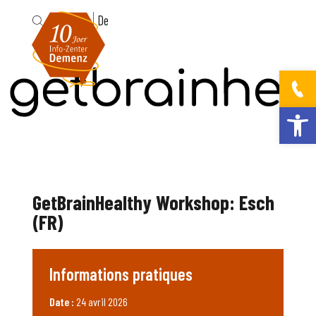
Fr
De
Ouvrir la bar
GetBrainHealthy Workshop: Esch
(FR)
Informations pratiques
Date :
24 avril 2026