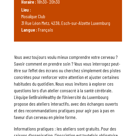
Horaire :
18h30- 20h30
Lieu :
Mosaïque Club
31 Rue Léon Metz, 4238, Esch-sur-Alzette Luxemburg
Langue :
Français
Vous avez toujours voulu mieux comprendre votre cerveau ?
Savoir comment en prendre soin ? Vous vous interrogez peut-
être sur l’effet des écrans ou cherchez simplement des pistes
concrètes pour renforcer votre attention et ajuster certaines
habitudes du quotidien. Nous vous invitons à explorer ces
questions lors d’un atelier consacré à la santé cérébrale.
L’équipe GetBrainHealthy de l’Université du Luxembourg
propose des ateliers interactifs, avec des échanges ouverts
et des recommandations pratiques pour agir pas à pas en
faveur d’un cerveau en pleine forme.
Informations pratiques : les ateliers sont gratuits. Pour des
raisons d’organisation, l’inscription est toutefois obligatoire