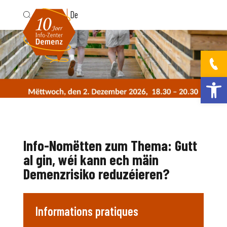
Fr
De
Ouvrir la bar
Info-Nomëtten zum Thema: Gutt
al gin, wéi kann ech mäin
Demenzrisiko reduzéieren?
Informations pratiques