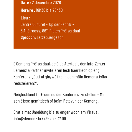
Date :
2 décembre 2026
Horaire :
18h30 bis 20h30
Lieu :
Centre Culturel « Op der Fabrik »
3 Al Strooss, 8611 Platen Préizerdaul
Sprooch:
Lëtzebuergesch
D’Gemeng Préizerdaul, de Club Atertdall, den Info-Zenter
Demenz a Partner invitéieren Iech häerzlech op eng
Konferenz: „Gutt al gin, wéi kann ech mäin Demenzrisiko
reduzéieren?“.
Méiglechkeet fir Froen no der Konferenz ze stellen – Mir
schléisse gemittlech of beim Patt vun der Gemeng.
Gratis mat Umeldung bis zu enger Woch am Viraus:
info@demenz.lu /+352 26 47 00