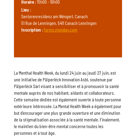
Horaire :
15h00 - 16h00
Lieu :
Seniorenresidenz am Wéngert, Canach
51 Rue de Lenningen, 5411 Canach Lenningen
Inscription :
forms.monday.com
La Menthal Health Week, du lundi 24 juin au jeudi 27 juin, est
une initiative de Päiperléck Innovation Asbl, soutenue par
Päiperléck Sàrl visant à sensibiliser et à promouvoir la santé
mentale auprès de nos habitant, aidants et collaborateurs.
Cette semaine dédiée est également ouverte à toute personne
extérieure intéressée. La Mental Health Week a également pour
but d’encourager une plus grande ouverture et une diminution
de la stigmatisation associée à la santé mentale. Finalement,
le maintien du bien-être mental concerne toutes les
personnes et à tout âge.