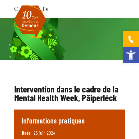
Fr
De
Ouvrir la bar
Intervention dans le cadre de la
Mental Health Week, Päiperléck
Informations pratiques
Date :
26 juin 2024