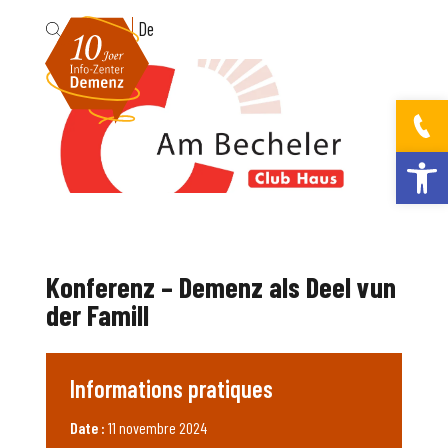
Fr
De
Ouvrir la bar
Konferenz – Demenz als Deel vun
der Famill
Informations pratiques
Date :
11 novembre 2024