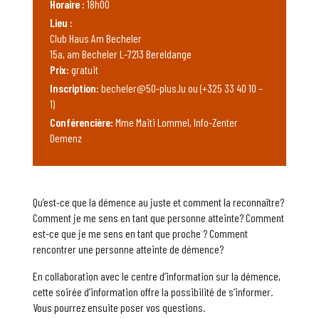
Horaire :
18h00
Lieu :
Club Haus Am Becheler
15a, am Becheler L-7213 Bereldange
Prix:
gratuit
Inscription:
becheler@50-plus.lu ou (+325 33 40 10 –
1)
Conférencière:
Mme Maiti Lommel, Info-Zenter
Demenz
Qu’est-ce que la démence au juste et comment la reconnaître?
Comment je me sens en tant que personne atteinte? Comment
est-ce que je me sens en tant que proche ? Comment
rencontrer une personne atteinte de démence?
En collaboration avec le centre d’information sur la démence,
cette soirée d’information offre la possibilité de s’informer.
Vous pourrez ensuite poser vos questions.