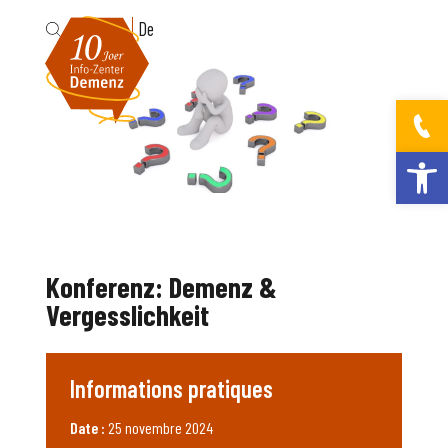
Fr
De
Ouvrir la bar
Konferenz: Demenz &
Vergesslichkeit
Informations pratiques
Date :
25 novembre 2024