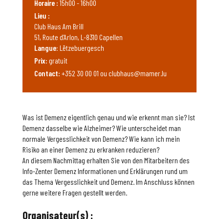
Horaire :
15h00 - 16h00
Lieu :
Club Haus Am Brill
51, Route d’Arlon, L-8310 Capellen
Langue
: Lëtzebuergesch
Prix:
gratuit
Contact:
+352 30 00 01 ou clubhaus@mamer.lu
Was ist Demenz eigentlich genau und wie erkennt man sie? Ist
Demenz dasselbe wie Alzheimer? Wie unterscheidet man
normale Vergesslichkeit von Demenz? Wie kann ich mein
Risiko an einer Demenz zu erkranken reduzieren?
An diesem Nachmittag erhalten Sie von den Mitarbeitern des
Info-Zenter Demenz Informationen und Erklärungen rund um
das Thema Vergesslichkeit und Demenz. Im Anschluss können
gerne weitere Fragen gestellt werden.
Organisateur(s) :