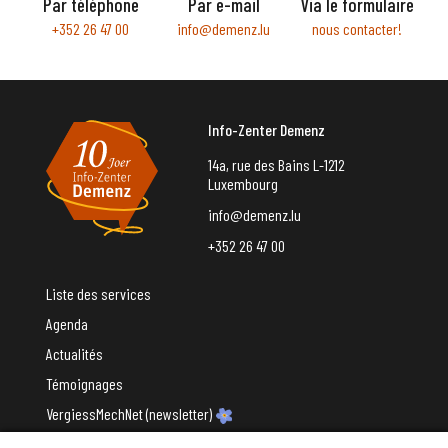
Par téléphone
Par e-mail
Via le formulaire
+352 26 47 00
info@demenz.lu
nous contacter!
Info-Zenter Demenz
14a, rue des Bains L-1212
Luxembourg
info@demenz.lu
+352 26 47 00
Liste des services
Agenda
Actualités
Témoignages
VergiessMechNet (newsletter)