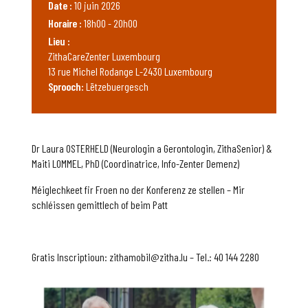
Date :
10 juin 2026
Horaire :
18h00 - 20h00
Lieu :
ZithaCareZenter Luxembourg
13 rue Michel Rodange L-2430 Luxembourg
Sprooch:
Lëtzebuergesch
Dr Laura OSTERHELD (Neurologin a Gerontologin, ZithaSenior) &
Maiti LOMMEL, PhD (Coordinatrice, Info-Zenter Demenz)
Méiglechkeet fir Froen no der Konferenz ze stellen – Mir
schléissen gemittlech of beim Patt
Gratis Inscriptioun: zithamobil@zitha.lu – Tel.: 40 144 2280