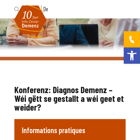
Fr
De
Ouvrir la bar
Konferenz: Diagnos Demenz –
Wéi gëtt se gestallt a wéi geet et
weider?
Informations pratiques