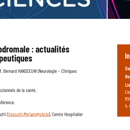
odromale : actualités
I
apeutiques
Da
of. Bernard HANSEEUW (Neurologie – Cliniques
Ho
Li
sionnels de la santé.
Ce
R1
onférence.
4,
tti (
Cescutti.Myriam@chl.lu
), Centre Hospitalier