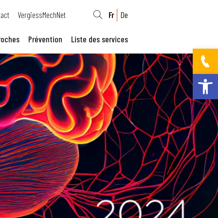
act
VergiessMechNet
Fr
De
roches
Prévention
Liste des services
Ouvrir la bar