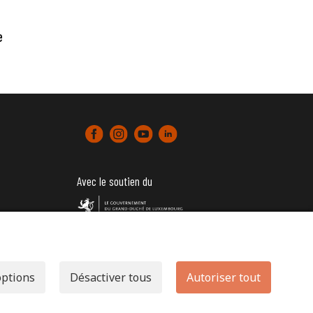
e
Avec le soutien du
tter)
options
Désactiver tous
Autoriser tout