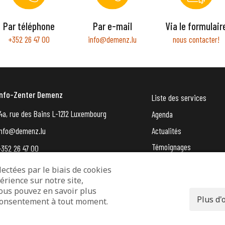
Par téléphone
Par e-mail
Via le formulair
+352 26 47 00
info@demenz.lu
nous contacter!
Info-Zenter Demenz
Liste des services
4a, rue des Bains L-1212 Luxembourg
Agenda
Actualités
info@demenz.lu
Témoignages
+352 26 47 00
VergiessMechNet (newsle
ectées par le biais de cookies
érience sur notre site,
entions légales
Protection des données
Déclaration d’accessibilité
Vous pouvez en savoir plus
Plus d'
e consentement à tout moment.
© 2026 - Info-Zenter Demenz - All Rights Reserved. Site de
Inside Communication