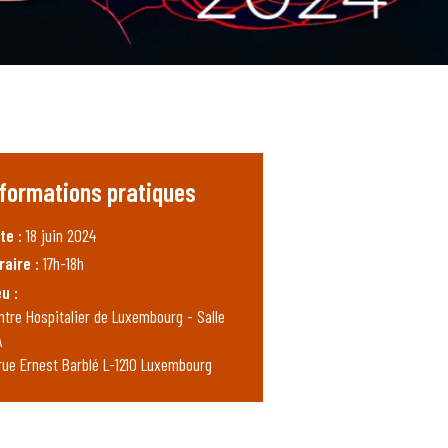
nformations pratiques
te :
18 juin 2024
raire :
17h-18h
eu :
ntre Hospitalier de Luxembourg - Salle
A
 rue Ernest Barblé L-1210 Luxembourg