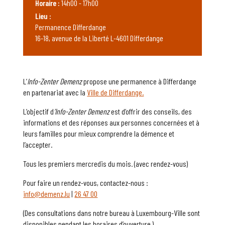
Horaire :
14h00 - 17h00
Lieu :
Permanence Differdange
16-18, avenue de la Liberté L-4601 Differdange
L’
Info-Zenter Demenz
propose une permanence à Differdange
en partenariat avec la
Ville de Differdange.
L’objectif d
’Info-Zenter Demenz
est d’offrir des conseils, des
informations et des réponses aux personnes concernées et à
leurs familles pour mieux comprendre la démence et
l’accepter.
Tous les premiers mercredis du mois. (avec rendez-vous)
Pour faire un rendez-vous, contactez-nous :
info@demenz.lu
|
26 47 00
(Des consultations dans notre bureau à Luxembourg-Ville sont
disponibles pendant les horaires d’ouverture.)