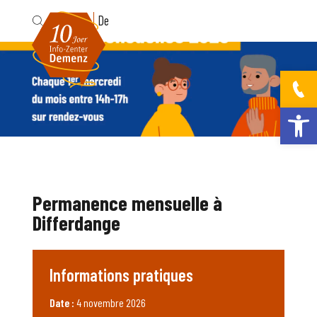
Fr
De
Ouvrir la bar
Permanence mensuelle à
Differdange
Informations pratiques
Date :
4 novembre 2026