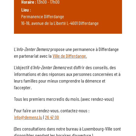
Horaire :
13h00 - 17h00
Lieu :
Permanence Differdange
16-18, avenue de la Liberté L-4601 Differdange
L’
Info-Zenter Demenz
propose une permanence à Differdange
en partenariat avec la
Ville de Differdange.
L’objectif d
’Info-Zenter Demenz
est d’offrir des conseils, des
informations et des réponses aux personnes concernées et à
leurs familles pour mieux comprendre la démence et
l’accepter.
Tous les premiers mercredis du mois. (avec rendez-vous)
Pour faire un rendez-vous, contactez-nous :
info@demenz.lu
|
26 47 00
(Des consultations dans notre bureau à Luxembourg-Ville sont
disponibles pendant les horaires d’ouverture.)