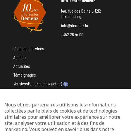
Info-Zenter Demenz
14a, rue des Bains L-1212
Luxembourg
info@demenz.lu
+352 26 47 00
Liste des services
Agenda
Actualités
Témoignages
VergiessMechNet (newsletter)
Nous et nos partenaires utilisons les informations
Avec le soutien du
collectées par le biais de cookies et de technologies
similaires pour améliorer votre expérience sur notre
site, analyser votre utilisation et à des fins de
marketing. Vous pouvez en savoir plus dans notre