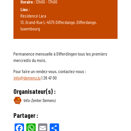
Horaire :
13h00 - 17h00
Lieu :
Résidence Lara
13, Grand-Rue L-4575 Differdange, Differdange,
luxembourg
Permanence mensuelle à Differdingen tous les premiers
mercredis du mois.
Pour faire un rendez-vous, contactez-nous :
info@demenz.lu
| 26 47 00
Organisateur(s) :
Info-Zenter Demenz
Partager :
Facebook
WhatsApp
Email
Partager