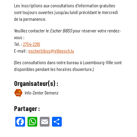
Les inscriptions aux consultations d’information gratuites
sont toujours ouvertes jusqu’au lundi précédant le mercredi
de la permanence.
Veuillez contacter le
Escher BiBSS
pour réserver votre rendez-
vous :
Tél. :
2754-2210
E-mail :
escherbibss@villeesch.lu
(Des consultations dans notre bureau à Luxembourg-Ville sont
disponibles pendant les horaires d’ouverture.)
Organisateur(s) :
Info-Zenter Demenz
Partager :
Facebook
WhatsApp
Email
Partager