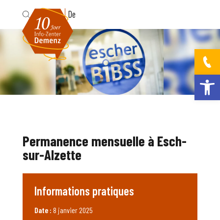
Fr
De
Ouvrir la bar
Permanence mensuelle à Esch-
sur-Alzette
Informations pratiques
Date :
8 janvier 2025