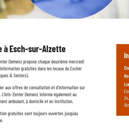
 à Esch-sur-Alzette
I
fo-Zenter Demenz propose chaque deuxième mercredi
Da
’information gratuites dans les locaux du Escher
iques & Seniors).
Ho
Li
er aux offres de consultation et d’information sur
Es
l. L’Info-Zenter Demenz informe également au
24
ent ambulant, à domicile et en institution.
Al
tion gratuites sont toujours ouvertes jusqu’au
e.