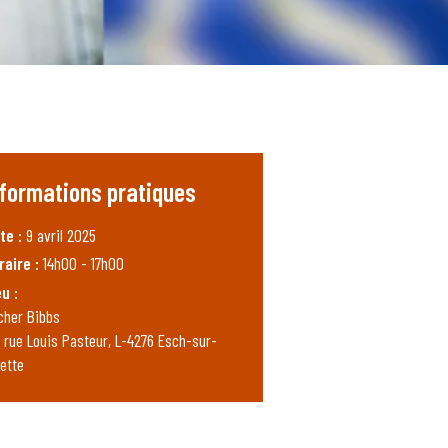
nformations pratiques
te :
9 avril 2025
raire :
14h00 - 17h00
eu :
cher Bibbs
, rue Louis Pasteur, L-4276 Esch-sur-
zette