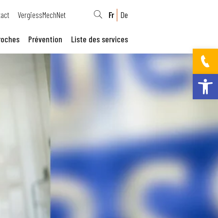
act
VergiessMechNet
Fr
De
roches
Prévention
Liste des services
Ouvrir la bar