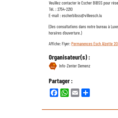
Veuillez contacter le Escher BiBSS pour rés
Tél. : 2754-2210
E-mail : escherbibss@villeesch.lu
(Des consultations dans notre bureau à Luxe
horaires d’ouverture.)
Affiche: Flyer:
Permanences Esch Alzette 20
Organisateur(s) :
Info-Zenter Demenz
Partager :
Facebook
WhatsApp
Email
Partager