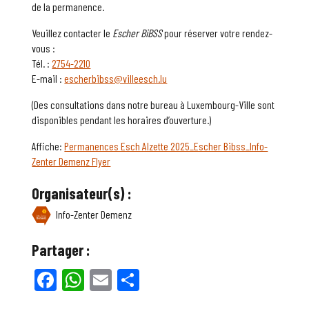
de la permanence.
Veuillez contacter le
Escher BiBSS
pour réserver votre rendez-
vous :
Tél. :
2754-2210
E-mail :
escherbibss@villeesch.lu
(Des consultations dans notre bureau à Luxembourg-Ville sont
disponibles pendant les horaires d’ouverture.)
Affiche:
Permanences Esch Alzette 2025_Escher Bibss_Info-
Zenter Demenz Flyer
Organisateur(s) :
Info-Zenter Demenz
Partager :
Facebook
WhatsApp
Email
Partager