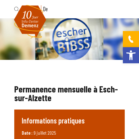
Fr
De
Ouvrir la bar
Permanence mensuelle à Esch-
sur-Alzette
Informations pratiques
Date :
9 juillet 2025