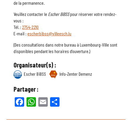
de la permanence.
Veuillez contacter le
Escher BiBSS
pour réserver votre rendez-
vous :
Tél. :
2754-2210
E-mail :
escherbibss@villeesch.lu
(Des consultations dans notre bureau à Luxembourg-Ville sont
disponibles pendant les horaires d’ouverture.)
Organisateur(s) :
Escher BiBSS
Info-Zenter Demenz
Partager :
Facebook
WhatsApp
Email
Partager