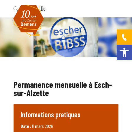
Fr
De
Ouvrir la bar
Permanence mensuelle à Esch-
sur-Alzette
Informations pratiques
Date :
11 mars 2026