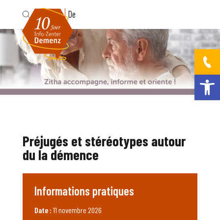
Fr
De
Ouvrir la bar
Préjugés et stéréotypes autour
du la démence
Informations pratiques
Date :
11 novembre 2026