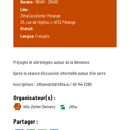
Horaire :
18h00 - 20h00
Lieu :
ZithaCareZenter Pétange
25, rue de l'église, L-4732 Pétange
Gratuit
Langue:
Fran
ç
ais
Préjugés et stéréotypes autour du la démence
Après la séance discussion informelle autour d’un verre
Inscriptions : zithamobil@zitha.lu / 40 144 2280
Organisateur(s) :
Info-Zenter Demenz
zitha
Partager :