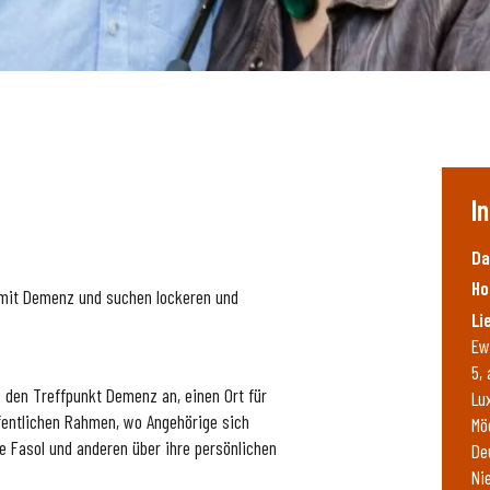
I
Da
Ho
 mit Demenz und suchen lockeren und
Li
Ew
5,
 den Treffpunkt Demenz an, einen Ort für
Lu
fentlichen Rahmen, wo Angehörige sich
Mö
e Fasol und anderen über ihre persönlichen
De
Ni