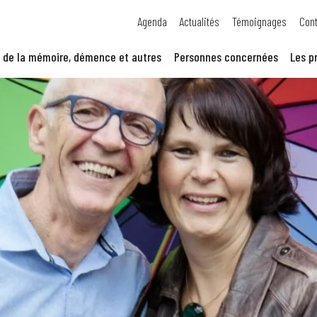
Agenda
Actualités
Témoignages
Cont
 de la mémoire, démence et autres
Personnes concernées
Les p