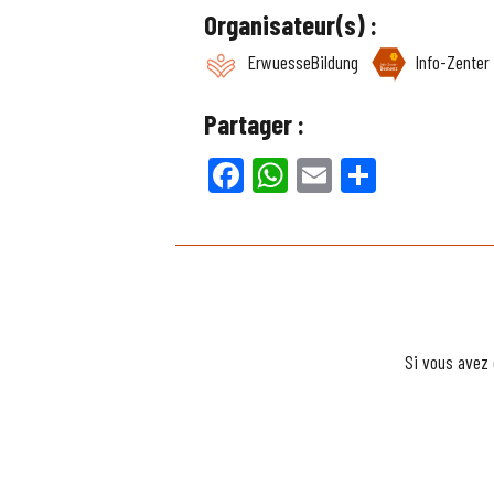
Organisateur(s) :
ErwuesseBildung
Info-Zente
Partager :
Facebook
WhatsApp
Email
Partager
Si vous avez 