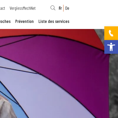
act
VergiessMechNet
Fr
De
roches
Prévention
Liste des services
Ouvrir la bar