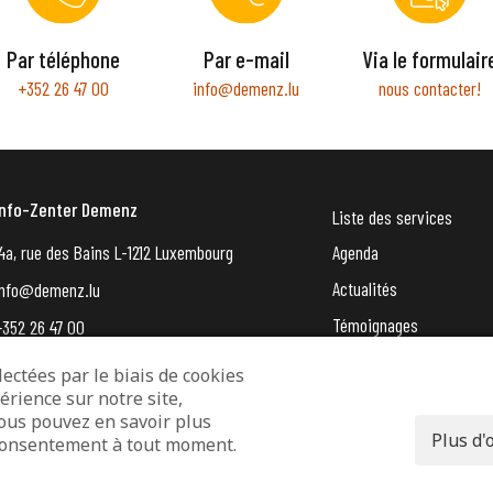
Par téléphone
Par e-mail
Via le formulair
+352 26 47 00
info@demenz.lu
nous contacter!
Info-Zenter Demenz
Liste des services
4a, rue des Bains L-1212 Luxembourg
Agenda
Actualités
info@demenz.lu
Témoignages
+352 26 47 00
VergiessMechNet (newsle
ectées par le biais de cookies
érience sur notre site,
entions légales
Protection des données
Déclaration d’accessibilité
Vous pouvez en savoir plus
Plus d'
e consentement à tout moment.
© 2026 - Info-Zenter Demenz - All Rights Reserved. Site de
Inside Communication