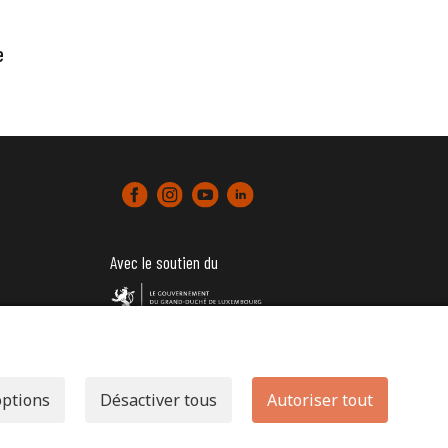
e
Avec le soutien du
tter)
options
Désactiver tous
Autoriser tout