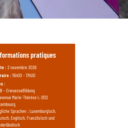
nformations pratiques
te :
2 novembre 2026
raire :
15h00 - 17h00
eu :
B - ErwuesseBildung
 avenue Marie-Thérèse L-2132
xembourg
gliche Sprachen : Luxemburgisch,
utsch, Englisch, Französisch und
ederländisch