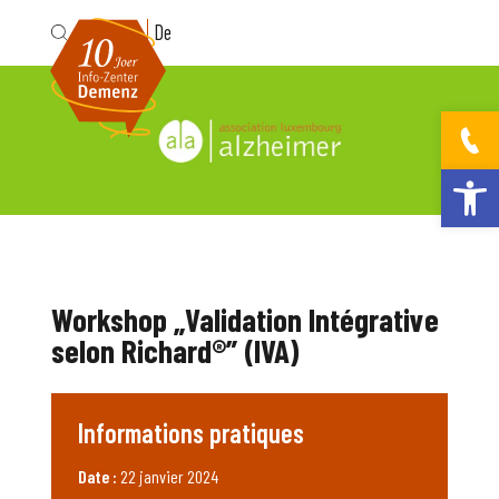
Fr
De
Ouvrir la bar
Workshop „Validation Intégrative
selon Richard®” (IVA)
Informations pratiques
Date :
22 janvier 2024