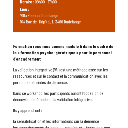
Horaire :
09h00 - 17h00
Lieu :
Villa Reebou, Dudelange
104 Rue de l'Hôpital, L-3488 Dudelange
Formation reconnue comme module 5 dans le cadre de
la « formation psycho-gératrique » pour le personnel
d’encadrement
La validation intégrative (VAI) est une méthode axée sur les
ressources et sur le contact et la communication avec les
personnes atteintes de démence.
Dans ce workshop, les participants auront l’occasion de
découvrir la méthode de la validation intégrative.
Ils y apprendront :
la sensibilisation et les informations sur la démence
les connaissances de base et exemples pratiques pour une